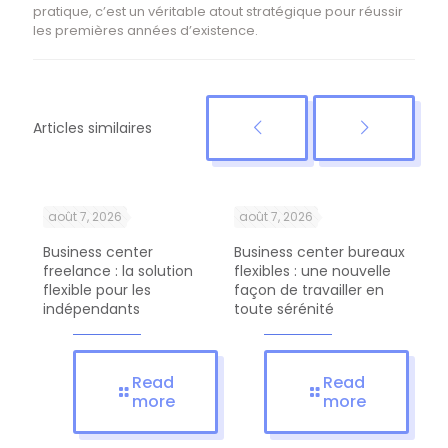
pratique, c’est un véritable atout stratégique pour réussir
les premières années d’existence.
Articles similaires
août 7, 2026
août 7, 2026
ao
Business center
Business center bureaux
Bus
ent
freelance : la solution
flexibles : une nouvelle
com
flexible pour les
façon de travailler en
pro
indépendants
toute sérénité
d’a
Read
Read
more
more