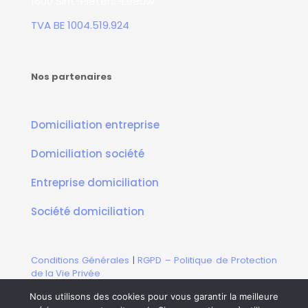
1600 Sint-Pieters-Leeuw
TVA BE 1004.519.924
Nos partenaires
Domiciliation entreprise
Domiciliation société
Entreprise domiciliation
Société domiciliation
Conditions Générales
|
RGPD – Politique de Protection
de la Vie Privée
Copyright © 2010 - 2026
OfficePlus.
Tous droits
Nous utilisons des cookies pour vous garantir la meilleure