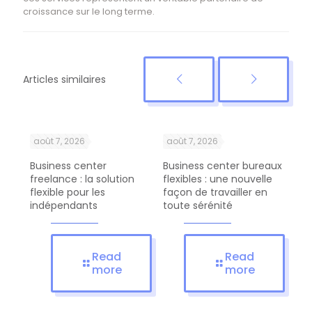
croissance sur le long terme.
Articles similaires
août 7, 2026
août 7, 2026
ao
Business center
Business center bureaux
Bus
ent
freelance : la solution
flexibles : une nouvelle
com
flexible pour les
façon de travailler en
pro
indépendants
toute sérénité
d’a
Read
Read
more
more