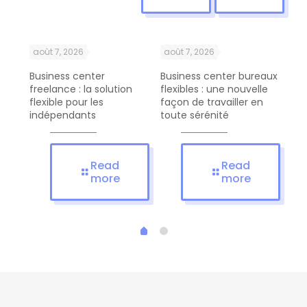
août 7, 2026
août 7, 2026
ao
Business center
Business center bureaux
Bus
ent
freelance : la solution
flexibles : une nouvelle
com
flexible pour les
façon de travailler en
pro
indépendants
toute sérénité
d’a
Read
Read
more
more